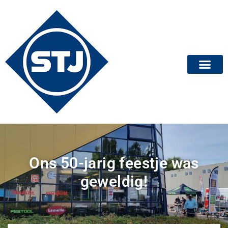
Ons 50-jarig feestje was
geweldig!